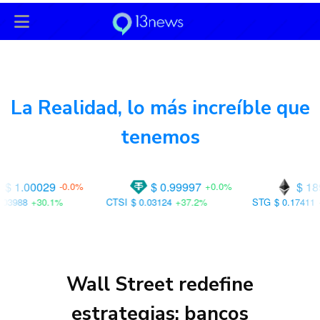
13News
es
User-agent: * Allow: / User-agent: Googlebot-
News Allow: /
La Realidad, lo más increíble que
tenemos
$ 0.99997
$ 1895.49
%
+0.0%
-1.0%
CTSI
$ 0.03124
+37.2%
STG
$ 0.17411
+43.8%
CC
$
Wall Street redefine
estrategias: bancos