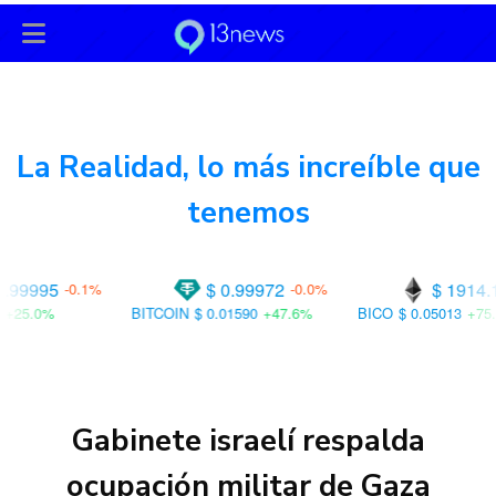
13News
es
User-agent: * Allow: / User-agent: Googlebot-
News Allow: /
La Realidad, lo más increíble que
tenemos
$ 0.99972
$ 1914.12
-0.0%
+0.4%
ITCOIN
$ 0.01590
+47.6%
BICO
$ 0.05013
+75.5%
CTSI
$ 
Gabinete israelí respalda
ocupación militar de Gaza