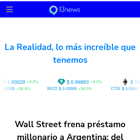
13News
es
User-agent: * Allow: / User-agent: Googlebot-
News Allow: /
La Realidad, lo más increíble que
tenemos
$ 0.99883
$ 1906.23
.2%
+0.0%
+1.8%
BICO
$ 0.03595
+54.0%
CTSI
$ 0.03651
+69.4%
QI
Wall Street frena préstamo
millonario a Argentina: del