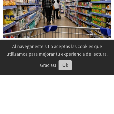
Todas las fichas a la economía: la macro
Al navegar este sitio aceptas las cookies que
de la foto y el país que no aparece
utilizamos para mejorar tu experiencia de lectura.
Gracias!
Ok
Gustavo Rodolcfo Reija- CEO Netia Group SAS
Escuchar artículo
Economía
29/06/2026