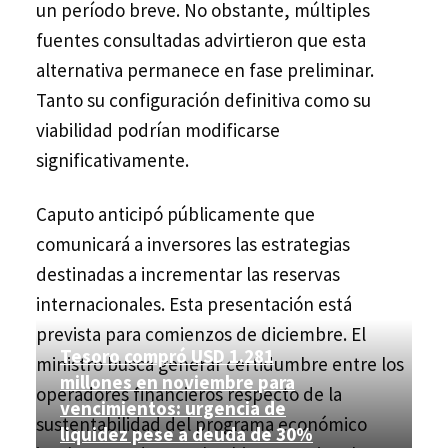
un período breve. No obstante, múltiples
fuentes consultadas advirtieron que esta
alternativa permanece en fase preliminar.
Tanto su configuración definitiva como su
viabilidad podrían modificarse
significativamente.
Caputo anticipó públicamente que
comunicará a inversores las estrategias
destinadas a incrementar las reservas
internacionales. Esta presentación está
prevista para comienzos de diciembre. El
Tesoro compró USD 1.281
ministro busca generar certidumbre entre los
millones en noviembre para
operadores financieros respecto de la
vencimientos: urgencia de
sustentabilidad del programa económico
liquidez pese a deuda de 30%